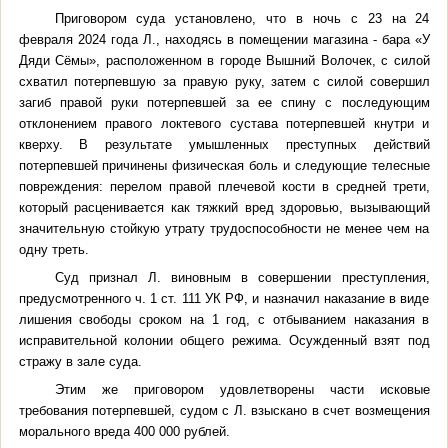
Приговором суда установлено, что в ночь с 23 на 24
февраля 2024 года Л., находясь в помещении магазина - бара «У
Дяди Сёмы», расположенном в городе Вышний Волочек, с силой
схватил потерпевшую за правую руку, затем с силой совершил
загиб правой руки потерпевшей за ее спину с последующим
отклонением правого локтевого сустава потерпевшей кнутри и
кверху. В результате умышленных преступных действий
потерпевшей причинены физическая боль и следующие телесные
повреждения: перелом правой плечевой кости в средней трети,
который расценивается как тяжкий вред здоровью, вызывающий
значительную стойкую утрату трудоспособности не менее чем на
одну треть.
Суд признал Л. виновным в совершении преступления,
предусмотренного ч. 1 ст. 111 УК РФ, и назначил наказание в виде
лишения свободы сроком на 1 год, с отбыванием наказания в
исправительной колонии общего режима. Осужденный взят под
стражу в зале суда.
Этим же приговором удовлетворены части исковые
требования потерпевшей, судом с Л. взыскано в счет возмещения
морального вреда 400 000 рублей.